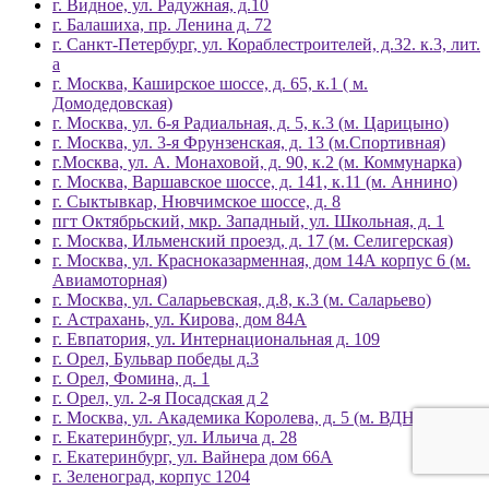
г. Видное, ул. Радужная, д.10
г. Балашиха, пр. Ленина д. 72
г. Санкт-Петербург, ул. Кораблестроителей, д.32. к.3, лит.
а
г. Москва, Каширское шоссе, д. 65, к.1 ( м.
Домодедовская)
г. Москва, ул. 6-я Радиальная, д. 5, к.3 (м. Царицыно)
г. Москва, ул. 3-я Фрунзенская, д. 13 (м.Спортивная)
г.Москва, ул. А. Монаховой, д. 90, к.2 (м. Коммунарка)
г. Москва, Варшавское шоссе, д. 141, к.11 (м. Аннино)
г. Сыктывкар, Нювчимское шоссе, д. 8
пгт Октябрьский, мкр. Западный, ул. Школьная, д. 1
г. Москва, Ильменский проезд, д. 17 (м. Селигерская)
г. Москва, ул. Красноказарменная, дом 14А корпус 6 (м.
Авиамоторная)
г. Москва, ул. Саларьевская, д.8, к.3 (м. Саларьево)
г. Астрахань, ул. Кирова, дом 84А
г. Евпатория, ул. Интернациональная д. 109
г. Орел, Бульвар победы д.3
г. Орел, Фомина, д. 1
г. Орел, ул. 2-я Посадская д 2
г. Москва, ул. Академика Королева, д. 5 (м. ВДНХ)
г. Екатеринбург, ул. Ильича д. 28
г. Екатеринбург, ул. Вайнера дом 66А
г. Зеленоград, корпус 1204