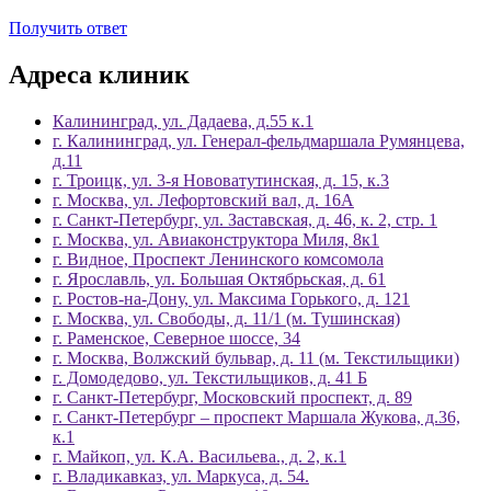
Получить ответ
Адреса клиник
Калининград, ул. Дадаева, д.55 к.1
г. Калининград, ул. Генерал-фельдмаршала Румянцева,
д.11
г. Троицк, ул. 3-я Нововатутинская, д. 15, к.3
г. Москва, ул. Лефортовский вал, д. 16А
г. Санкт-Петербург, ул. Заставская, д. 46, к. 2, стр. 1
г. Москва, ул. Авиаконструктора Миля, 8к1
г. Видное, Проспект Ленинского комсомола
г. Ярославль, ул. Большая Октябрьская, д. 61
г. Ростов-на-Дону, ул. Максима Горького, д. 121
г. Москва, ул. Свободы, д. 11/1 (м. Тушинская)
г. Раменское, Северное шоссе, 34
г. Москва, Волжский бульвар, д. 11 (м. Текстильщики)
г. Домодедово, ул. Текстильщиков, д. 41 Б
г. Санкт-Петербург, Московский проспект, д. 89
г. Санкт-Петербург – проспект Маршала Жукова, д.36,
к.1
г. Майкоп, ул. К.А. Васильева., д. 2, к.1
г. Владикавказ, ул. Маркуса, д. 54.