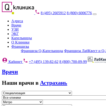
8 (495) 2605912
8 (800) 6006776
Адреса
Врачи
УЗИ
ЭКГ
Капельницы
О Клинике
Франшизы
Франшиза Q-Капельницы
Франшиза ЛабКвест и Q
Кабинет
+7 (495) 139-82-62
8 (800) 700-09-99
Врачи
Наши врачи в
Астрахань