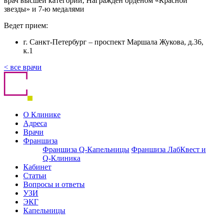
врач высшей категории, Награжден орденом «Красной
звезды» и 7-ю медалями
Ведет прием:
г. Санкт-Петербург – проспект Маршала Жукова, д.36,
к.1
< все врачи
О Клинике
Адреса
Врачи
Франшиза
Франшиза Q-Капельницы
Франшиза ЛабКвест и
Q-Клиника
Кабинет
Статьи
Вопросы и ответы
УЗИ
ЭКГ
Капельницы