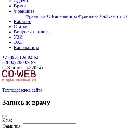
Адреса
Врачи
Франшиза
Франшиза Q-Капельницы
Франшиза ЛабКвест и Q
Кабинет
Статьи
Вопросы и ответы
УЗИ
ЭКГ
Капельницы
+7 (495) 139-82-62
8 (800) 700-09-99
Q-Клиника, © 2024 г.
Техподдержка сайта
Запись к врачу
Имя:
Фамилия: