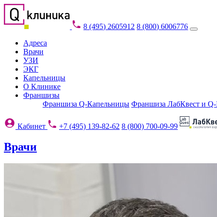
8 (495) 2605912
8 (800) 6006776
Адреса
Врачи
УЗИ
ЭКГ
Капельницы
О Клинике
Франшизы
Франшиза Q-Капельницы
Франшиза ЛабКвест и Q
Кабинет
+7 (495) 139-82-62
8 (800) 700-09-99
Врачи