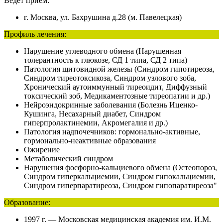
Ведет прием:
г. Москва, ул. Бахрушина д.28 (м. Павелецкая)
Профиль лечения:
Нарушение углеводного обмена (Нарушенная
толерантность к глюкозе, СД 1 типа, СД 2 типа)
Патология щитовидной железы (Синдром гипотиреоза,
Синдром тиреотоксикоза, Синдром узлового зоба,
Хронический аутоиммунный тиреоидит, Диффузный
токсический зоб, Медикаментозные тиреопатии и др.)
Нейроэндокринные заболевания (Болезнь Иценко-
Кушинга, Несахарный диабет, Синдром
гиперпролактинемии, Акромегалия и др.)
Патология надпочечников: гормонально-активные,
гормонально-неактивные образования
Ожирение
Метаболический синдром
Нарушения фосфорно-кальциевого обмена (Остеопороз,
Синдром гиперкальциемии, Синдром гипокальциемии,
Синдром гиперпаратиреоза, Синдром гипопаратиреоза"
Образование:
1997 г. — Московская медицинская академия им. И.М.